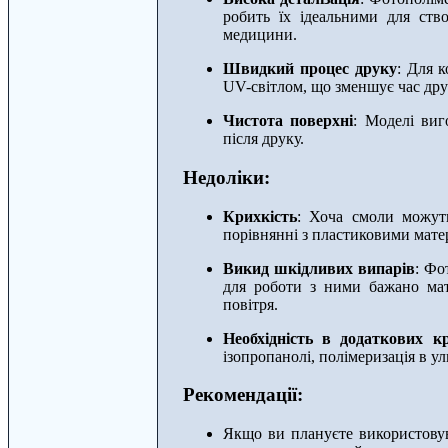
робить їх ідеальними для ств
медицини.
Швидкий процес друку
: Для 
UV-світлом, що зменшує час дру
Чистота поверхні
: Моделі виг
після друку.
Недоліки:
Крихкість
: Хоча смоли можут
порівнянні з пластиковими мате
Викид шкідливих випарів
: Фо
для роботи з ними бажано мат
повітря.
Необхідність в додаткових к
ізопропанолі, полімеризація в ул
Рекомендації:
Якщо ви плануєте використов