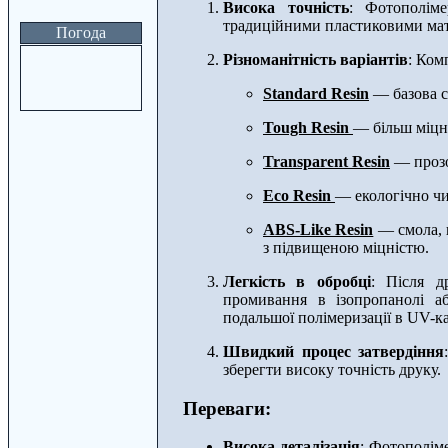
Висока точність
: Фотополіме
традиційними пластиковими мат
Погода
Різноманітність варіантів
: Ком
Standard Resin
— базова см
Tough Resin
— більш міцн
Transparent Resin
— прозо
Eco Resin
— екологічно чи
ABS-Like Resin
— смола, щ
з підвищеною міцністю.
Легкість в обробці
: Після д
промивання в ізопропанолі а
подальшої полімеризації в UV-ка
Швидкий процес затвердіння
зберегти високу точність друку.
Переваги:
Висока деталізація
: Фотополім