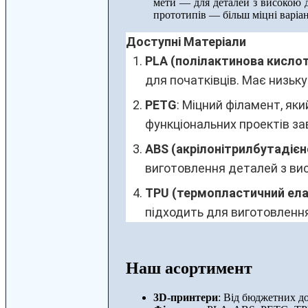
мети — для деталей з високою д
прототипів — більш міцні варіа
Доступні Матеріали
PLA (полілактинова кисло
для початківців. Має низьку
PETG
: Міцний філамент, як
функціональних проектів завд
ABS (акрілонітрилбутадіє
виготовлення деталей з в
TPU (термопластичний ел
підходить для виготовлення
Наш асортимент
3D-принтери
: Від бюджетних д