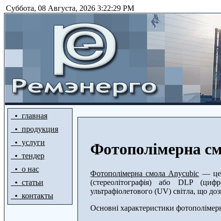
Суббота, 08 Августа, 2026 3:22:29 PM
• главная
• продукция
• услуги
Фотополімерна см
• тендер
• о нас
Фотополімерна смола Anycubic
— це 
(стереолітографія) або DLP (циф
• статьи
ультрафіолетового (UV) світла, що доз
• контакты
Основні характеристики фотополімерн