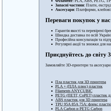
Філамент
: PLA, ABS, PETG, TPU
Запасні частини
: Плати, екстру
Аксесуари
: Платформи, клейові 
Переваги покупок у нас
Гарантія якості та перевірені бре
Швидка доставка по всій Україні
Професійна консультація та підт
Регулярні акції та знижки для на
Приєднуйтесь до світу 3
Замовляйте 3D-принтери та аксесуари 
Пла пластик для 3D принтера
PLA + (ПЛА плюс) пластик
Filaments ANYCUBIC
PETG (ПЕТГ, CoPET) пластик д
ABS пластик для 3D принтера
TPU 95A 85A 75A: флекс пласти
PLA Carbon и PETG Carbon