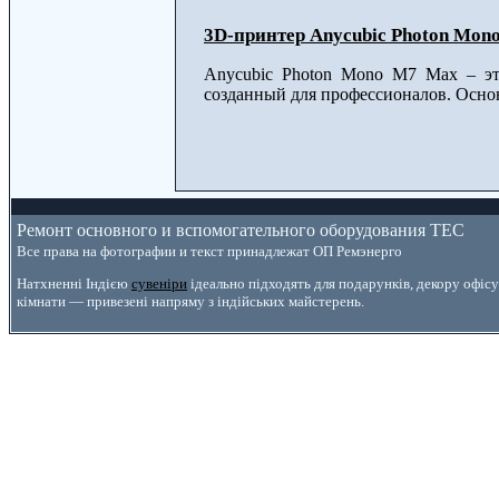
3D-принтер Anycubic Photon Mon
Anycubic Photon Mono M7 Max – эт
созданный для профессионалов. Осно
Ремонт основного и вспомогательного оборудования ТЕС
Все права на фотографии и текст принадлежат ОП Ремэнерго
Натхненні Індією
сувеніри
ідеально підходять для подарунків, декору офісу
кімнати — привезені напряму з індійських майстерень.