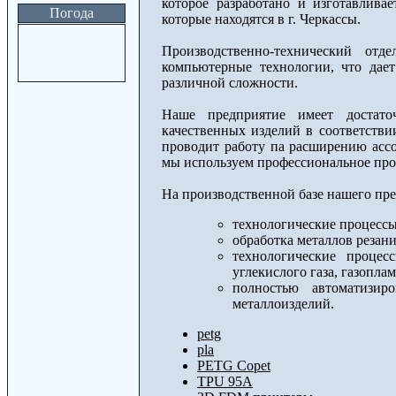
которое разработано и изготавлив
Погода
которые находятся в г. Черкассы.
Производственно-технический от
компьютерные технологии, что дае
различной сложности.
Наше предприятие имеет достато
качественных изделий в соответстви
проводит работу па расширению асс
мы используем профессиональное пр
На производственной базе нашего пр
технологические процессы 
обработка металлов резани
технологические процес
углекислого газа, газоплам
полностью автоматизир
металлоизделий.
petg
pla
PETG Copet
TPU 95А