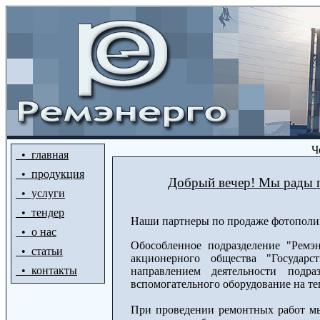
Че
• главная
• продукция
Добрый вечер! Мы рады п
• услуги
• тендер
Наши партнеры по продаже фотопол
• о нас
Обособленное подразделение "Ремэ
• статьи
акционерного общества "Государс
• контакты
направлением деятельности подр
вспомогательного оборудование на т
При проведении ремонтных работ мы