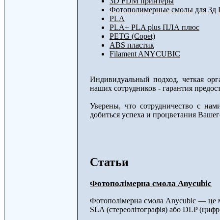
3D FDM принтеры
Фотополимерные смолы для 3д 
PLA
PLA+ PLA plus ПЛА плюс
PETG (Copet)
ABS пластик
Filament ANYCUBIC
Индивидуальный подход, четкая орг
наших сотрудников - гарантия предост
Уверены, что сотрудничество с на
добиться успеха и процветания Вашег
Статьи
Фотополімерна смола Anycubic
Фотополімерна смола Anycubic — це м
SLA (стереолітографія) або DLP (цифр